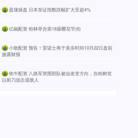
​盈珑操盘 日本东证指数跌幅扩大至超4%
2
​亿融配资 柏林举办第18届樱花节(6)
3
​小散配资 预告！雷诺士将于美东时间10月22日盘前
4
披露财报
​铁牛配资 八路军突围部队被迫改变方向，在柏树坟
5
以刺刀战击退敌人