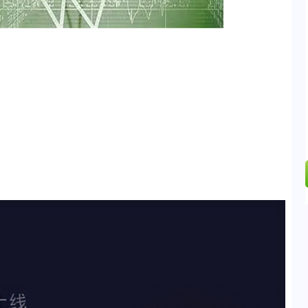
.86%
28.59
0.61%