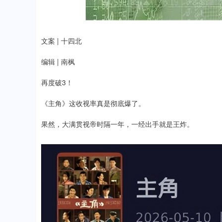
67
0.20%
121.04
0
文案 | 十四北
编辑 | 南枫
再度破3！
《主角》这收视率真是彻底爆了。
果然，大满贯视帝时隔一年，一经出手就是王炸。