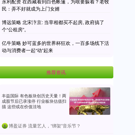
永利配资 在西藏看到白色帐篷，为啥要躲着？老牧
民：弄不好就成为上门女婿
博远策略 北宋汴京: 当宰相都买不起房, 政府搞了
个“公租房”。
亿牛策略 妙可蓝多的世界杯狂欢，一百多场线下活
动与消费者一起“动”起来
推荐资讯
丰益国际 有色板块创历史天量！两
成股节后已录涨停 行业板块估值扫
描 这些或在价值洼地
​博盈证券 流量艺人，“绑架”音乐节？
1