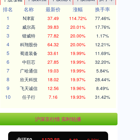
排名
名称
最新价
涨幅
换手率
1
N津富
37.49
114.72%
77.46%
2
威尔高
39.83
20.01%
17.76%
3
锴威特
77.82
20.00%
1.17%
4
科翔股份
64.32
20.00%
12.21%
5
蜀道装备
33.61
19.99%
11.69%
6
中巨芯
27.85
19.99%
32.20%
7
广哈通信
19.03
19.99%
5.84%
8
欣天科技
18.02
19.97%
28.44%
9
飞天诚信
12.56
19.96%
8.49%
10
任子行
7.16
19.93%
31.42%
沪深京行情 实时轮播
北证50
1122.88
创