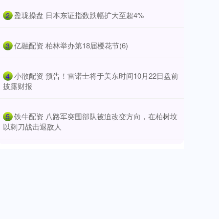
​盈珑操盘 日本东证指数跌幅扩大至超4%
2
​亿融配资 柏林举办第18届樱花节(6)
3
​小散配资 预告！雷诺士将于美东时间10月22日盘前
4
披露财报
​铁牛配资 八路军突围部队被迫改变方向，在柏树坟
5
以刺刀战击退敌人