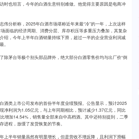
访时也坦言，今年的白酒生意特别难做。他觉得主要原因是电商冲
伟分析称，2025年白酒市场堪称近年来最“冷”的一年，上次这样
当前市场面临的经济周期、消费分层、库存积压等多重压力叠加，其复杂
介绍，今年上半年白酒销量持续下滑，超过一半的企业营业利润减
最。
了除茅台等极个别头部品牌外，绝大部分白酒零售价均与出厂价“倒
年白酒类上市公司发布的首份半年度业绩预报。公告显示，预计2025
实现净利润为1.05亿元，与上年同期相比，预计减少1.37亿元，同比
同比增加14.54%，销售量全部来自中高档酒。其中还特别提到，二季
存进程，放缓了发货恢复的节奏。
年上半年销量虽然有明显增长，但是营收不增反降，且利润下滑幅