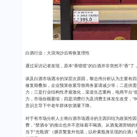
白酒行业：大浪淘沙后将恢复理性
通过采访记者发现，原本“香喷喷”的白酒并非突然不“香”
谈及白酒市场遇冷的深层次原因，黎志伟分析认为主要有四
修复期叠加，企业预算收紧导致商务宴请减少等；二是供需
力；三是行业结构性矛盾激化，渠道生态重构，电商平台“
力，市场份额萎缩；四是消费行为及消费主体发生改变，“90
意识主导下中老年群体饮酒量下降。
对于有市场分析人士将白酒市场遇冷的主因归结为政策性因
费，“禁酒令”的推出也并不意味着不喝酒。从酒鬼酒营销
当下“光瓶酒”（摒弃繁复外包装，以朴素瓶身呈现的白酒）