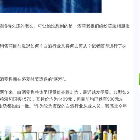
.24%
-6.85
-0.15%
白酒招待久违的老友。可让他没想到的是，酒商老板们纷纷笑脸相迎报
。
销售商目前境况如何？白酒行业又将何去何从？记者随即进行了探
酒零售商在盛夏时节遭遇的“寒潮”。
两年来，白酒零售整体呈现量价齐跌走势，最近越发明显。典型如5
粮液和国窖1573，其标价均为1499元，但目前均已跌至900元左
格走势都如出一辙。“作为较为资深的白酒行业从业人员，我感觉今年