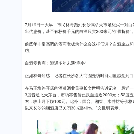
.92
0.57%
-34.08
-0
7月16日一大早，市民林哥跑到长沙高桥大市场想买一对
出优惠价，甚至有标价千元的白酒只卖200来元的“骨折价”
前些年非常高调的酒商老板为什么会这样低调？白酒企业和
访。
白酒零售商：遭遇多年未遇“寒冬”
正如林哥所感，记者在长沙各大商圈走访时能明显感觉到白
在马王堆路开店的酒巢酒业董事长文世明告诉记者，最近一
3度普通飞天茅台，市场零售价已跌至逼近2000元；52度五
右，较上月下跌100元。此外，国台、湘窖、水井坊等价
以来长沙的烟酒店已关闭30%至40%。”文世明表示。