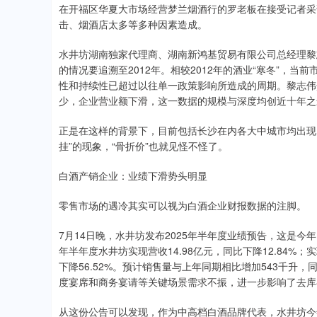
在开福区华夏大市场经营梦兰烟酒行的罗老板在接受记者采
击、烟酒店太多等多种因素造成。
水井坊湖南独家代理商、湖南新鸿基贸易有限公司总经理黎志
的情况要追溯至2012年。相较2012年的酒业“寒冬”，
性和持续性已超过以往单一政策影响所造成的周期。黎志伟
少，企业营业额下滑，这一数据的规模与深度均创近十年之
正是在这样的背景下，目前包括长沙在内各大中城市均出现
挂”的现象，“骨折价”也就见怪不怪了。
白酒产销企业：业绩下滑势头明显
零售市场的遇冷其实可以视为白酒企业财报数据的注脚。
7月14日晚，水井坊发布2025年半年度业绩预告，这是今
年半年度水井坊实现营收14.98亿元，同比下降12.84%；
下降56.52%。预计销售量与上年同期相比增加543千升，
度宴席和商务宴请等关键场景需求不振，进一步影响了去库
从这份公告可以发现，作为中高档白酒品牌代表，水井坊今