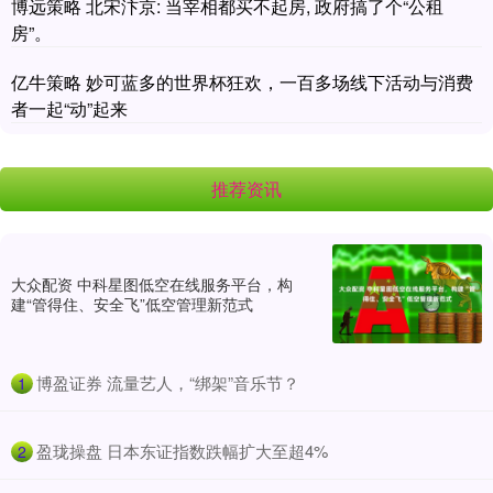
博远策略 北宋汴京: 当宰相都买不起房, 政府搞了个“公租
房”。
亿牛策略 妙可蓝多的世界杯狂欢，一百多场线下活动与消费
者一起“动”起来
推荐资讯
大众配资 中科星图低空在线服务平台，构
建“管得住、安全飞”低空管理新范式
​博盈证券 流量艺人，“绑架”音乐节？
1
​盈珑操盘 日本东证指数跌幅扩大至超4%
2