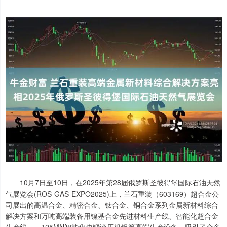
10月7日至10日，在2025年第28届俄罗斯圣彼得堡国际石油天然
气展览会(ROS-GAS-EXPO2025)上，兰石重装（603169）超合金公
司展出的高温合金、精密合金、钛合金、铜合金系列金属新材料综合
解决方案和万吨高端装备用镍基合金先进材料生产线、智能化超合金