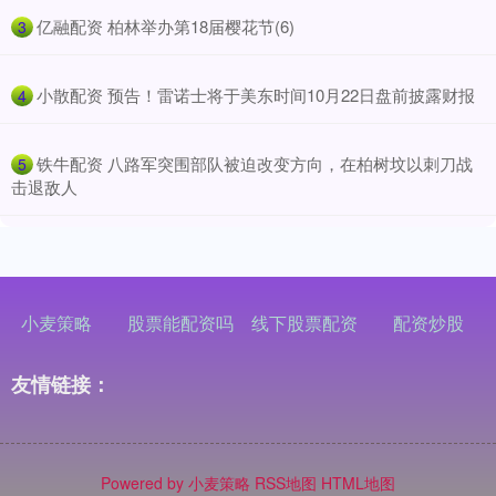
​亿融配资 柏林举办第18届樱花节(6)
3
​小散配资 预告！雷诺士将于美东时间10月22日盘前披露财报
4
​铁牛配资 八路军突围部队被迫改变方向，在柏树坟以刺刀战
5
击退敌人
小麦策略
股票能配资吗
线下股票配资
配资炒股
友情链接：
Powered by
小麦策略
RSS地图
HTML地图